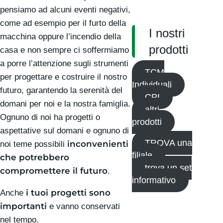
pensiamo ad alcuni eventi negativi,
come ad esempio per il furto della
I nostri
macchina oppure l’incendio della
prodotti
casa e non sempre ci soffermiamo
a porre l’attenzione sugli strumenti
TCM
per progettare e costruire il nostro
Individuali
futuro, garantendo la serenità del
CPI
domani per noi e la nostra famiglia.
altri
Ognuno di noi ha progetti o
prodotti
aspettative sul domani e ognuno di
TROVA una
inconvenienti
noi teme possibili
filiale
che potrebbero
trova un set
compromettere il futuro
.
informativo
i tuoi progetti sono
Anche
importanti
e vanno conservati
nel tempo.